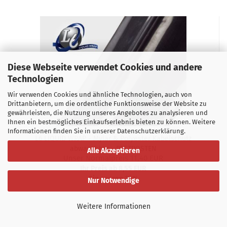
Diese Webseite verwendet Cookies und andere
Technologien
Wir verwenden Cookies und ähnliche Technologien, auch von
Drittanbietern, um die ordentliche Funktionsweise der Website zu
gewährleisten, die Nutzung unseres Angebotes zu analysieren und
Ihnen ein bestmögliches Einkaufserlebnis bieten zu können. Weitere
Informationen finden Sie in unserer Datenschutzerklärung.
L6 LIQUID WRAP - Mylar & Polyester Kabelschutz
abwaschbar - RESTPOSTEN
Alle Akzeptieren
Unser Normalpreis 11,40 EUR
Ihr Preis ab 8,55 EUR
Sie sparen 25%
Nur Notwendige
Weitere Informationen