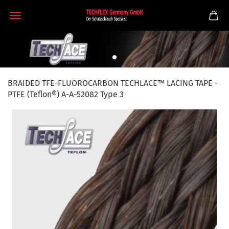
BRAIDED TFE-FLUOROCARBON TECHLACE™ LACING TAPE -
PTFE (Teflon®) A-A-52082 Type 3