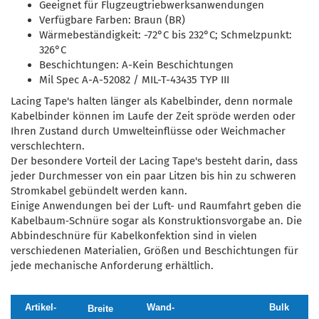
Geeignet für Flugzeugtriebwerksanwendungen
Verfügbare Farben: Braun (BR)
Wärmebeständigkeit: -72°C bis 232°C; Schmelzpunkt:
326°C
Beschichtungen: A-Kein Beschichtungen
Mil Spec A-A-52082 / MIL-T-43435 TYP III
Lacing Tape's halten länger als Kabelbinder, denn normale
Kabelbinder können im Laufe der Zeit spröde werden oder
Ihren Zustand durch Umwelteinflüsse oder Weichmacher
verschlechtern.
Der besondere Vorteil der Lacing Tape's besteht darin, dass
jeder Durchmesser von ein paar Litzen bis hin zu schweren
Stromkabel gebündelt werden kann.
Einige Anwendungen bei der Luft- und Raumfahrt geben die
Kabelbaum‑Schnüre sogar als Konstruktionsvorgabe an. Die
Abbindeschnüre für Kabelkonfektion sind in vielen
verschiedenen Materialien, Größen und Beschichtungen für
jede mechanische Anforderung erhältlich.
Artikel-
Wand-
Bulk
Breite