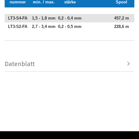
nummer
min. / max.
stärke
Spool
LT3-S4-FA
1,5 - 1,8 mm
0,2 - 0,4 mm
457,2 m
LT3-S2-FA
2,7 - 3,4 mm
0,2 - 0,5 mm
228,6 m
Datenblatt